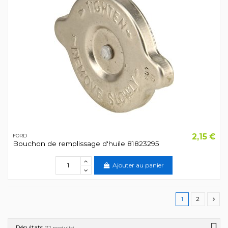
2,15 €
FORD
Bouchon de remplissage d'huile 81823295
Ajouter au panier
1
2
Résultats
(32 produits)