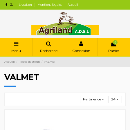
Livraison
Mentions légales
Accueil
0
Menu
Recherche
Connexion
Panier
Accueil
Pièces tracteurs
VALMET
VALMET
Pertinence
24