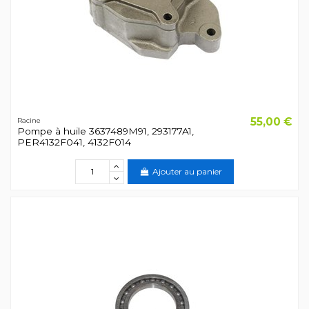
55,00 €
Racine
Pompe à huile 3637489M91, 293177A1,
PER4132F041, 4132F014
Ajouter au panier