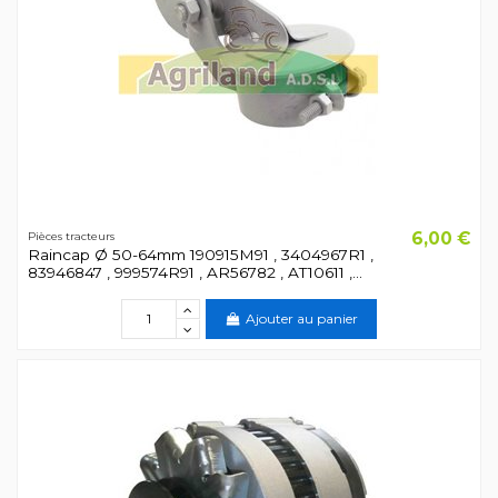
6,00 €
Pièces tracteurs
Raincap Ø 50-64mm 190915M91 , 3404967R1 ,
83946847 , 999574R91 , AR56782 , AT10611 ,...
Ajouter au panier