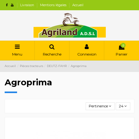
Livraison
Mentions légales
Accueil
0
Menu
Recherche
Connexion
Panier
Accueil
Pièces tracteurs
DEUTZ-FAHR
Agroprima
Agroprima
Pertinence
24