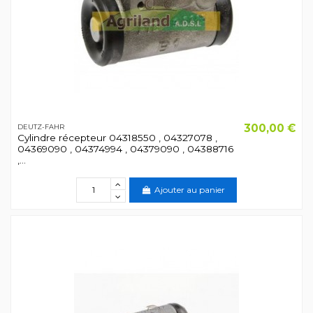
300,00 €
DEUTZ-FAHR
Cylindre récepteur 04318550 , 04327078 ,
04369090 , 04374994 , 04379090 , 04388716
,...
Ajouter au panier