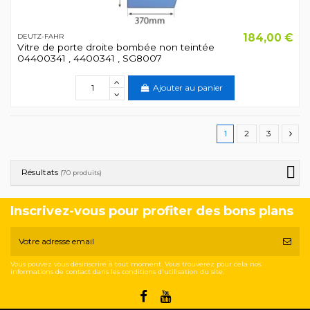
184,00 €
DEUTZ-FAHR
Vitre de porte droite bombée non teintée
04400341 , 4400341 , SG8007
Ajouter au panier
1
2
3
Résultats
(70 produits)
Inscrivez-vous pour profiter des bons plans
Vous pouvez vous désinscrire à tout moment. Vous trouverez pour cela nos
informations de contact dans les conditions d'utilisation du site.