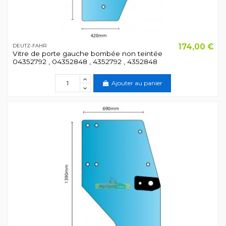
174,00 €
DEUTZ-FAHR
Vitre de porte gauche bombée non teintée
04352792 , 04352848 , 4352792 , 4352848
Ajouter au panier