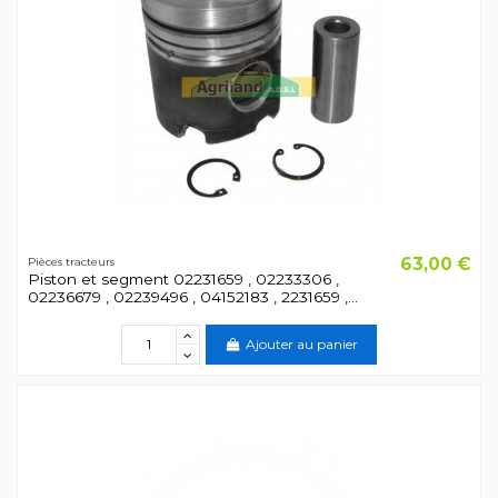
63,00 €
Pièces tracteurs
Piston et segment 02231659 , 02233306 ,
02236679 , 02239496 , 04152183 , 2231659 ,...
Ajouter au panier