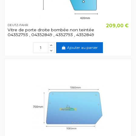
209,00 €
DEUTZ-FAHR
Vitre de porte droite bombée non teintée
04352793 , 04352849 , 4352793 , 4352849
Ajouter au panier