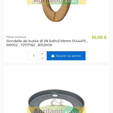
10,00 €
Pièces tracteurs
Rondelle de butée Ø 38.3x61x3.96mm 5144475 ,
561952 , 72717162 , 8312906
Ajouter au panier