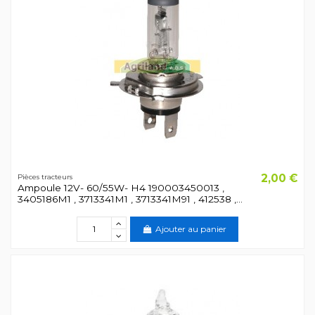
2,00 €
Pièces tracteurs
Ampoule 12V- 60/55W- H4 190003450013 ,
3405186M1 , 3713341M1 , 3713341M91 , 412538 ,...
Ajouter au panier