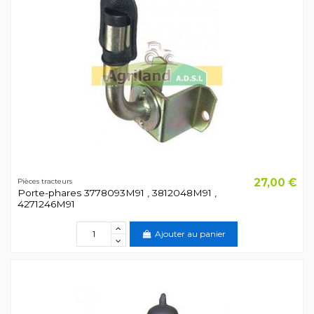
27,00 €
Pièces tracteurs
Porte-phares 3778093M91 , 3812048M91 ,
4271246M91
Ajouter au panier