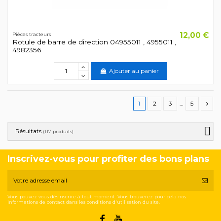
12,00 €
Pièces tracteurs
Rotule de barre de direction 04955011 , 4955011 ,
4982356
Ajouter au panier
1
2
3
…
5
Résultats
(117 produits)
Inscrivez-vous pour profiter des bons plans
Vous pouvez vous désinscrire à tout moment. Vous trouverez pour cela nos
informations de contact dans les conditions d'utilisation du site.