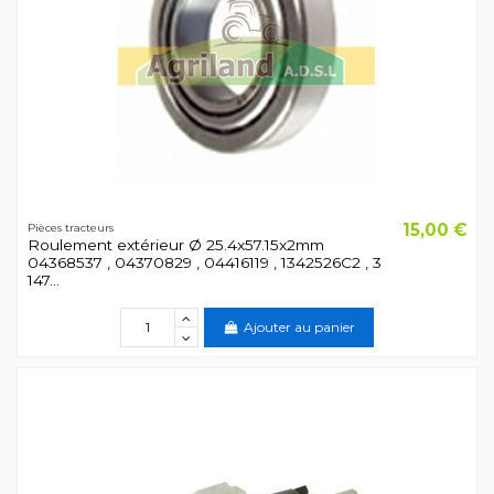
15,00 €
Pièces tracteurs
Roulement extérieur Ø 25.4x57.15x2mm
04368537 , 04370829 , 04416119 , 1342526C2 , 3
147...
Ajouter au panier