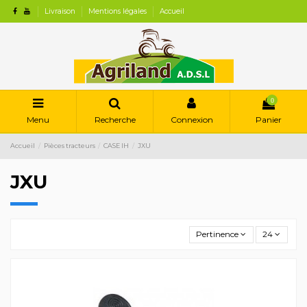
Livraison
Mentions légales
Accueil
0
Menu
Recherche
Connexion
Panier
Accueil
Pièces tracteurs
CASE IH
JXU
JXU
Pertinence
24