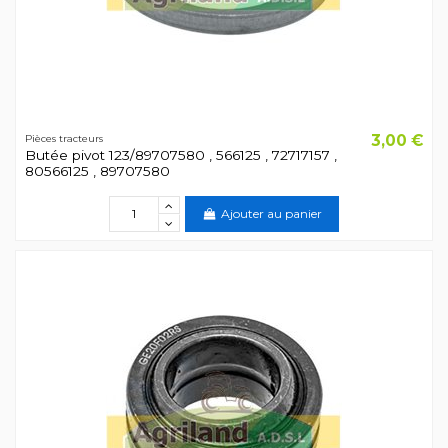
3,00 €
Pièces tracteurs
Butée pivot 123/89707580 , 566125 , 72717157 ,
80566125 , 89707580
Ajouter au panier