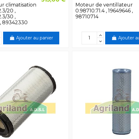
 climatisation
Moteur de ventillateur
.3/20 ,
0.98710.71.4 , 19649646 ,
.3/30 ,
98710714
, 89342330
Ajouter au panier
Ajouter a