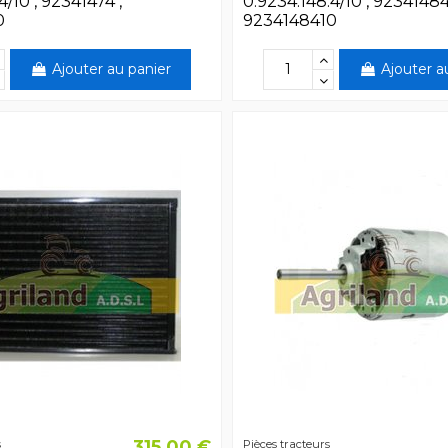
4/10 , 92341474 ,
0.9234.148.4/10 , 92341484
0
9234148410
Ajouter au panier
Ajouter a
315,00 €
s
Pièces tracteurs