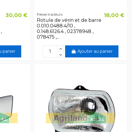
30,00 €
18,00 €
Pièces tracteurs
Rotule de vérin et de barre
0.010.0488.4/10 ,
,
0.148.6126.4 , 02378948 ,
078475 ,...
u panier
Ajouter au panier