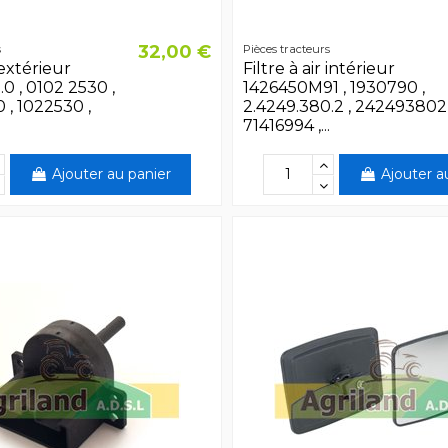
32,00 €
s
Pièces tracteurs
 extérieur
Filtre à air intérieur
0 , 0102 2530 ,
1426450M91 , 1930790 ,
, 1022530 ,
2.4249.380.2 , 242493802 
71416994 ,...
Ajouter au panier
Ajouter a