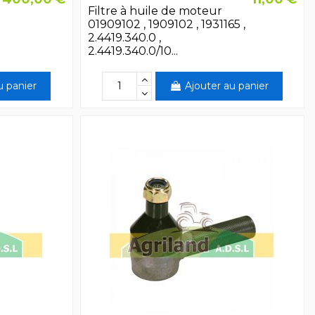
Filtre à huile de moteur
01909102 , 1909102 , 1931165 ,
2.4419.340.0 ,
2.4419.340.0/10...
u panier
Ajouter au panier