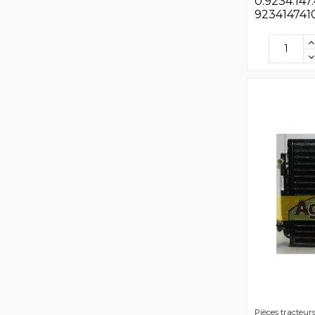
0.9234.147.
923414741
Pièces tracteur