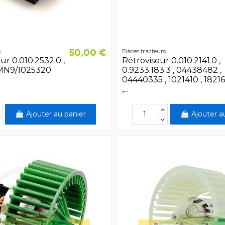
50,00 €
s
Pièces tracteurs
ur 0.010.2532.0 ,
Rétroviseur 0.010.2141.0 ,
 MN9/1025320
0.9233.183.3 , 04438482 ,
04440335 , 1021410 , 1821
,...
Ajouter au panier
Ajouter a