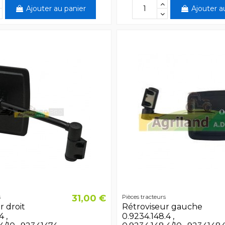
Ajouter au panier
Ajouter a
31,00 €
s
Pièces tracteurs
r droit
Rétroviseur gauche
4 ,
0.9234.148.4 ,