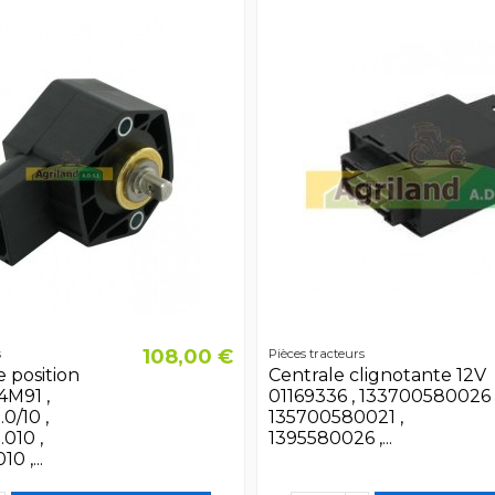
108,00 €
s
Pièces tracteurs
 position
Centrale clignotante 12V
4M91 ,
01169336 , 133700580026 
0/10 ,
135700580021 ,
010 ,
1395580026 ,...
 ,...