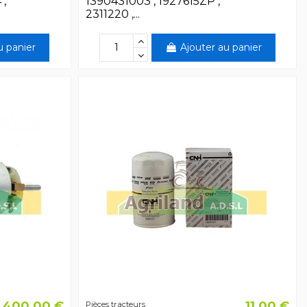
 ,
1390431003 , 1927615ZP ,
2311220 ,...
u panier
Ajouter au panier
400,00 €
11,00 €
Pièces tracteurs