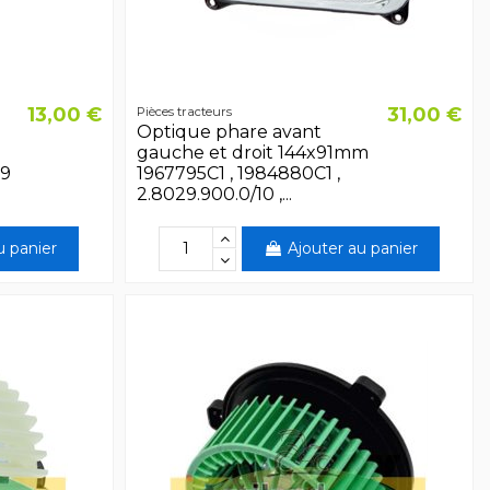
13,00 €
31,00 €
Pièces tracteurs
Optique phare avant
gauche et droit 144x91mm
69
1967795C1 , 1984880C1 ,
2.8029.900.0/10 ,...
u panier
Ajouter au panier