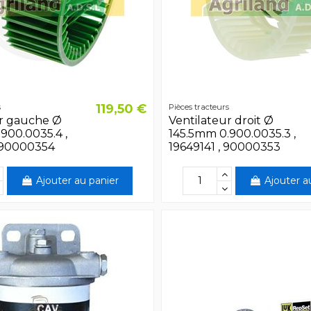
119,50 €
s
Pièces tracteurs
ur gauche Ø
Ventilateur droit Ø
900.0035.4 ,
145.5mm 0.900.0035.3 ,
, 90000354
19649141 , 90000353
Ajouter au panier
Ajouter a