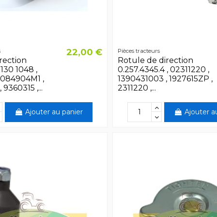
22,00 €
s
Pièces tracteurs
irection
Rotule de direction
130 1048 ,
0.257.4345.4 , 02311220 ,
3084904M1 ,
1390431003 , 1927615ZP ,
 9360315 ,...
2311220 ,...
Ajouter au panier
Ajouter a