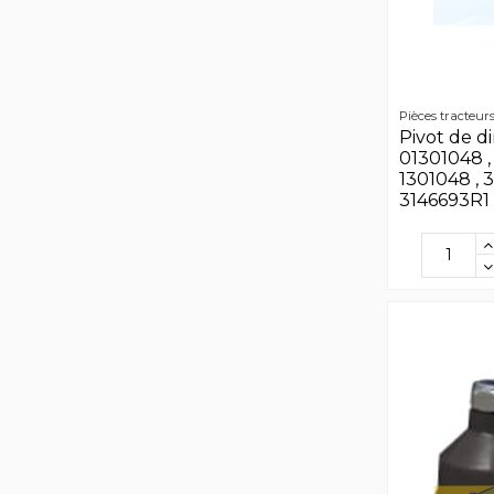
Pièces tracteur
Pivot de d
01301048 , 
1301048 , 
3146693R1 ,