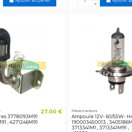
Ajouter au panier
Ajouter a
27,00 €
s
Pièces tracteurs
res 3778093M91
Ampoule 12V- 60/55W- H
91 , 4271246M91
190003450013 , 3405186M1
3713341M1 , 3713341M91 ,