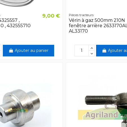
9,00 €
s
Pièces tracteurs
4325557 ,
Vérin à gaz 500mm 210N
0 , 432555710
fenêtre arrière 2633170AL
AL33170
Ajouter au panier
Ajouter a