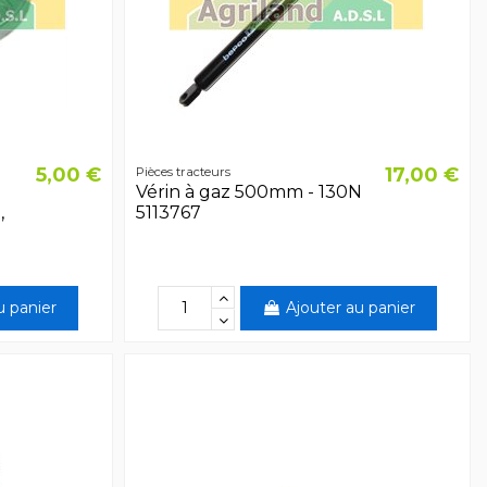
5,00 €
17,00 €
Pièces tracteurs
Vérin à gaz 500mm - 130N
,
5113767
u panier
Ajouter au panier