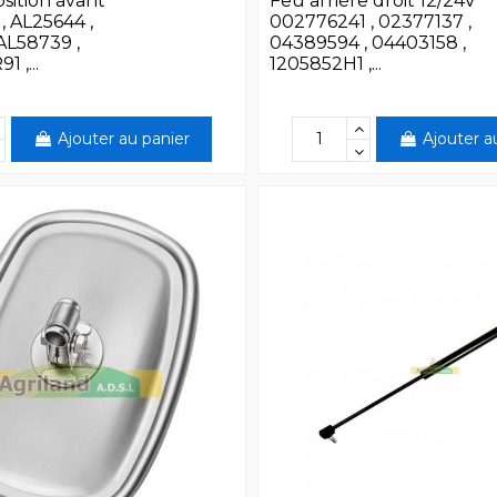
sition avant
Feu arrière droit 12/24V
, AL25644 ,
002776241 , 02377137 ,
AL58739 ,
04389594 , 04403158 ,
 ,...
1205852H1 ,...
Ajouter au panier
Ajouter a