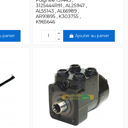
Poignée 131443 ,
3125444R91 , AL25947 ,
AL55143 , AL66989 ,
AR91895 , K303755 ,
K965646
u panier
Ajouter au panier