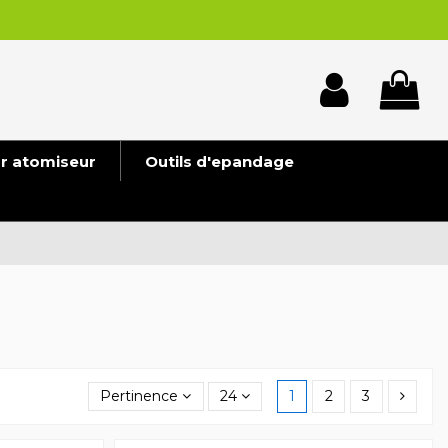
ur atomiseur
Outils d'epandage
Pertinence
24
1
2
3