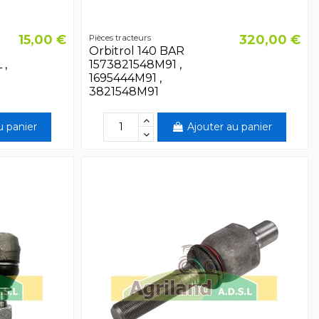
15,00 €
320,00 €
Pièces tracteurs
Orbitrol 140 BAR
 ,
1573821548M91 ,
1695444M91 ,
3821548M91
u panier
Ajouter au panier