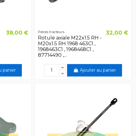
38,00 €
32,00 €
Pièces tracteurs
Rotule axiale M22x1.5 RH -
M20x1.5 RH 1968 463C1 ,
1968463C1 , 1968468C1 ,
87714490 ,...
u panier
Ajouter au panier