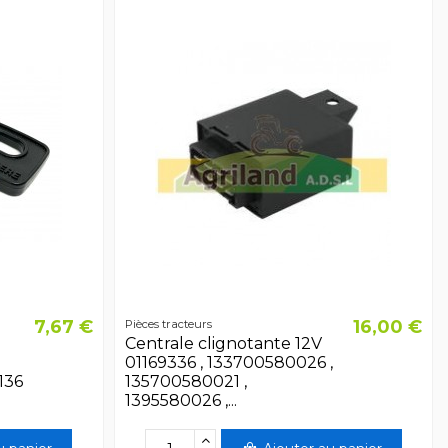
7,67 €
16,00 €
Pièces tracteurs
Centrale clignotante 12V
01169336 , 133700580026 ,
136
135700580021 ,
1395580026 ,...