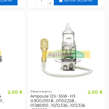
u panier
Ajouter au panier
2,00 €
2,00 €
Pièces tracteurs
4
Ampoule 12V- 55W- H3
 ,
0.900.0151.8 , 01102258 ,
01385910 , 10/12336 , 1012336