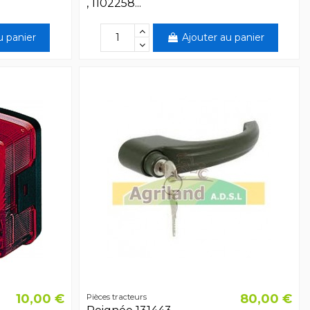
, 1102258...
u panier
Ajouter au panier
10,00 €
80,00 €
Pièces tracteurs