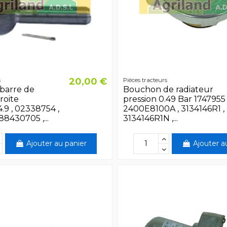
20,00 €
s
Pièces tracteurs
barre de
Bouchon de radiateur
roite
pression 0.49 Bar 1747955 
.9 , 02338754 ,
2400E8100A , 3134146R1 ,
88430705 ,...
3134146R1N ,...
Ajouter au panier
Ajouter a