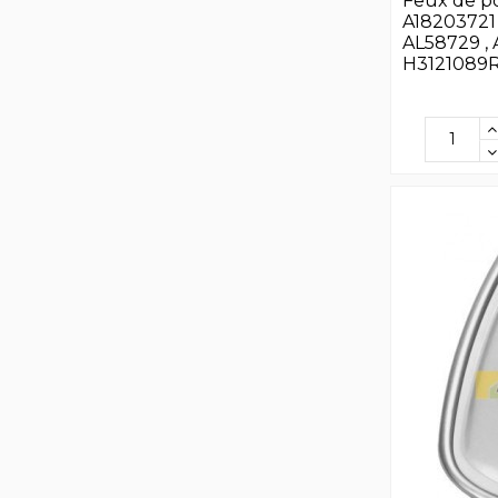
Feux de po
A18203721 
AL58729 , 
H3121089R91