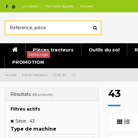
Livraison
Mentions légales
Accueil
Pièces tracteurs
Outils du sol
R
Destockage
PROMOTION
Accueil
Pièces tracteurs
CASE IH
43
43
Résultats
(68 produits)
Filtres actifs
Série : 43
Type de machine