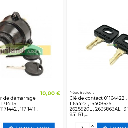
10,00 €
s
Pièces tracteurs
r de démarrage
Clé de contact 01164422 ,
1171411S ,
1164422 , 15408625 ,
1171442 , 117 1411 ,
2628520L , 2635863AL , 3 
851 R1 ,...