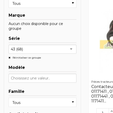
Marque
Aucun choix disponible pour ce
groupe
Série
43 (68)
Réinitialiser ce groupe
Modèle
Pièces tracteur
Contacteu
01171411 , 0
Famille
01171441 , 0
1171411...