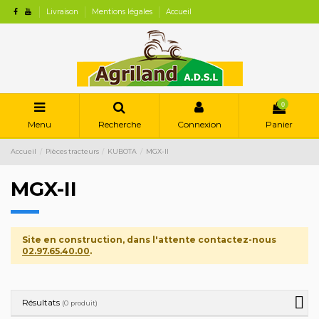
Livraison
Mentions légales
Accueil
0
Menu
Recherche
Connexion
Panier
Accueil
Pièces tracteurs
KUBOTA
MGX-II
MGX-II
Site en construction, dans l'attente contactez-nous
02.97.65.40.00
.
Résultats
(0 produit)