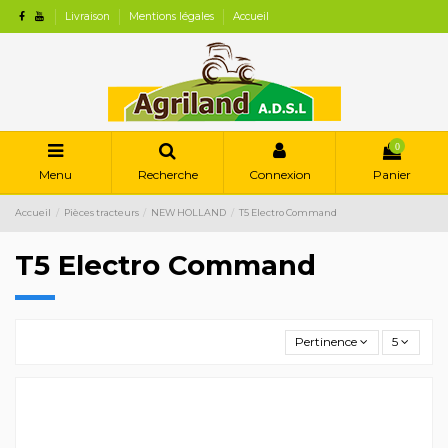
Livraison
Mentions légales
Accueil
0
Menu
Recherche
Connexion
Panier
Accueil
Pièces tracteurs
NEW HOLLAND
T5 Electro Command
T5 Electro Command
Pertinence
5