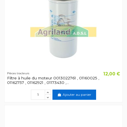
12,00 €
Pièces tracteurs
Filtre à huile du moteur 0013022761 , 01160025 ,
01162757 , 01162921 , 01173430 ,...
Ajouter au panier