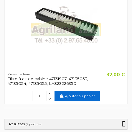
32,00 €
Pièces tracteurs
Filtre à air de cabine 47131907, 47135053,
47135054, 47135055, LA323226350
Ajouter au panier
Résultats
(2 produits)