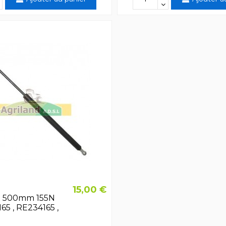
15,00 €
az 500mm 155N
5 , RE234165 ,