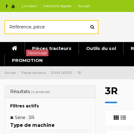
Livraison
Mentions légales
Accueil
Pièces tracteurs
Outils du sol
R
Destockage
PROMOTION
Accueil
Pièces tracteurs
JOHN DEERE
3R
3R
Résultats
(4 produits)
Filtres actifs
Série : 3R
Type de machine