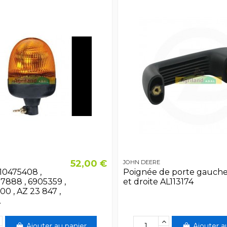
52,00 €
JOHN DEERE
10475408 ,
Poignée de porte gauch
27888 , 6905359 ,
et droite AL113174
0 , AZ 23 847 ,
.
Ajouter au panier
Ajouter a