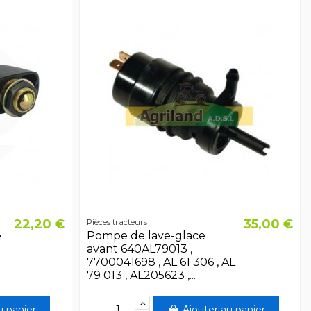
22,20 €
35,00 €
Pièces tracteurs
e
Pompe de lave-glace
avant 640AL79013 ,
7700041698 , AL 61 306 , AL
79 013 , AL205623 ,...
u panier
Ajouter au panier