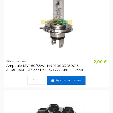
2,00 €
Pièces tracteurs
Ampoule 12V- 60/55W- H4 190003450013 ,
3405186M1 , 3713341M1 , 3713341M91 , 412538 ,...
Ajouter au panier