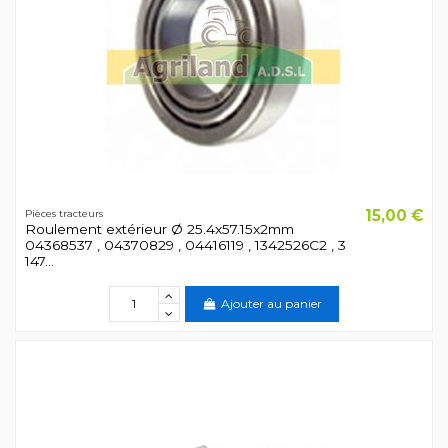
15,00 €
Pièces tracteurs
Roulement extérieur Ø 25.4x57.15x2mm
04368537 , 04370829 , 04416119 , 1342526C2 , 3
147...
Ajouter au panier