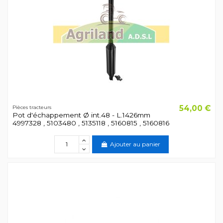
54,00 €
Pièces tracteurs
Pot d'échappement Ø int.48 - L.1426mm
4997328 , 5103480 , 5135118 , 5160815 , 5160816
Ajouter au panier