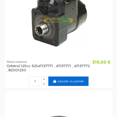
319,00 €
Pièces tracteurs
Orbitrol 125cc 32547137771 , 47137771 , 47137772
, 82001250
Ajouter au panier