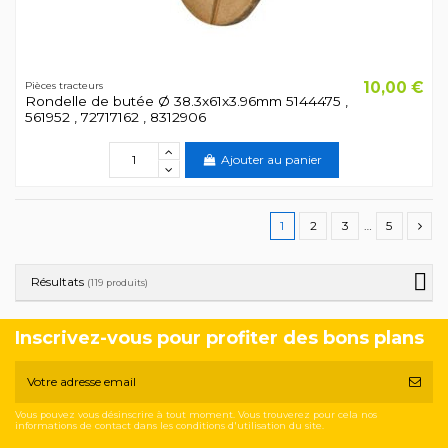
10,00 €
Pièces tracteurs
Rondelle de butée Ø 38.3x61x3.96mm 5144475 ,
561952 , 72717162 , 8312906
Ajouter au panier
1
2
3
…
5
Résultats
(119 produits)
Inscrivez-vous pour profiter des bons plans
Vous pouvez vous désinscrire à tout moment. Vous trouverez pour cela nos
informations de contact dans les conditions d'utilisation du site.