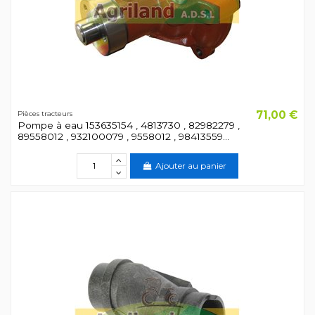
71,00 €
Pièces tracteurs
Pompe à eau 153635154 , 4813730 , 82982279 ,
89558012 , 932100079 , 9558012 , 98413559...
Ajouter au panier