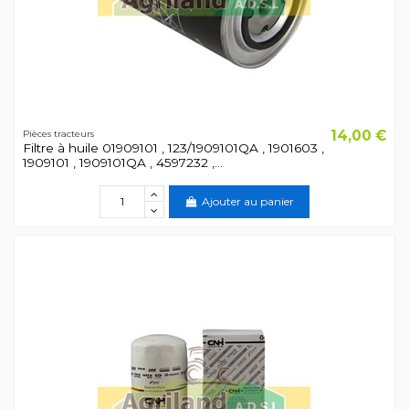
14,00 €
Pièces tracteurs
Filtre à huile 01909101 , 123/1909101QA , 1901603 ,
1909101 , 1909101QA , 4597232 ,...
Ajouter au panier