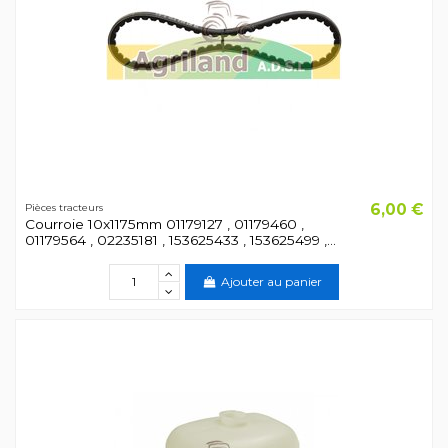
6,00 €
Pièces tracteurs
Courroie 10x1175mm 01179127 , 01179460 ,
01179564 , 02235181 , 153625433 , 153625499 ,...
Ajouter au panier