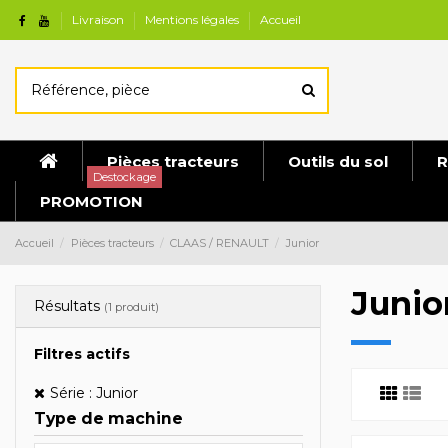
Livraison
Mentions légales
Accueil
Pièces tracteurs
Outils du sol
R
Destockage
PROMOTION
Accueil
Pièces tracteurs
CLAAS / RENAULT
Junior
Junio
Résultats
(1 produit)
Filtres actifs
Série : Junior
Type de machine