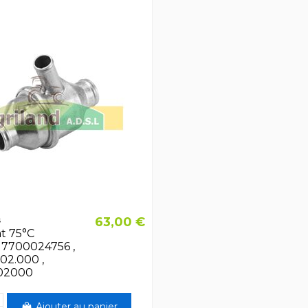
63,00 €
s
t 75°C
 7700024756 ,
02.000 ,
02000
Ajouter au panier