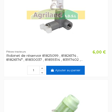
6,00 €
Pièces tracteurs
Robinet de réservoir 81825099 , 81826174 ,
81826174* , 81830037 , 81859314 , 83917402 ,...
Ajouter au panier