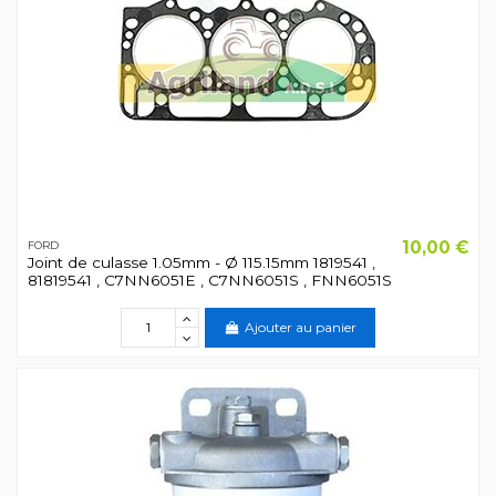
10,00 €
FORD
Joint de culasse 1.05mm - Ø 115.15mm 1819541 ,
81819541 , C7NN6051E , C7NN6051S , FNN6051S
Ajouter au panier