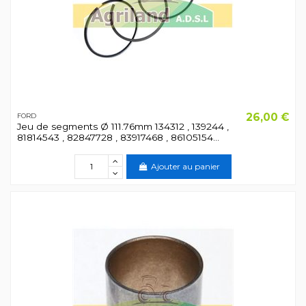
26,00 €
FORD
Jeu de segments Ø 111.76mm 134312 , 139244 ,
81814543 , 82847728 , 83917468 , 86105154...
Ajouter au panier