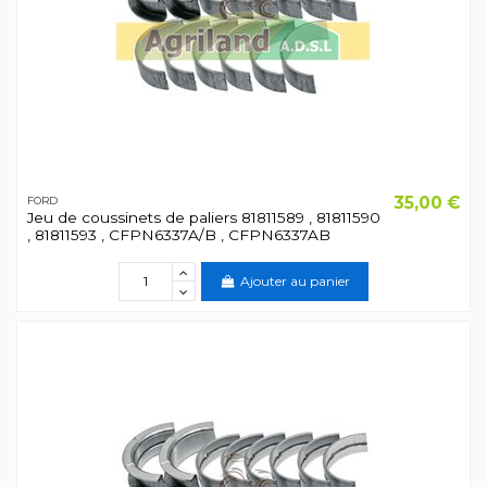
35,00 €
FORD
Jeu de coussinets de paliers 81811589 , 81811590
, 81811593 , CFPN6337A/B , CFPN6337AB
Ajouter au panier