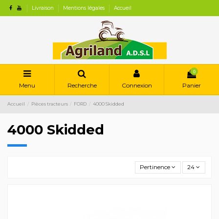
Livraison
Mentions légales
Accueil
0
Menu
Recherche
Connexion
Panier
Accueil
Pièces tracteurs
FORD
4000 Skidded
4000 Skidded
Pertinence
24