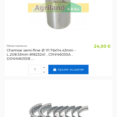
24,00 €
Pièces tracteurs
Chemise semi-finie Ø 111.76x114.43mm -
L.208.53mm 81823241 , C9NN6055A ,
D0NN6055B ,...
Ajouter au panier