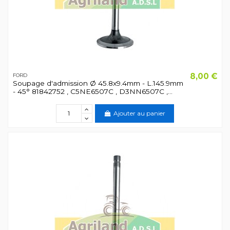
8,00 €
FORD
Soupage d'admission Ø 45.8x9.4mm - L.145.9mm
- 45° 81842752 , C5NE6507C , D3NN6507C ,...
Ajouter au panier