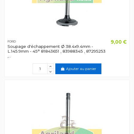
9,00 €
FORD
Soupage d'échappement Ø 38.4x9.4mm -
L.145.9mm - 45° 81843651 , 83988345 , 87295253
,...
Ajouter au panier