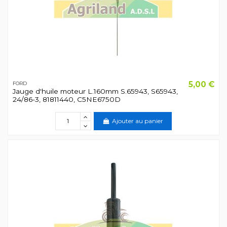
5,00 €
FORD
Jauge d'huile moteur L.160mm S.65943, S65943,
24/86-3, 81811440, C5NE6750D
Ajouter au panier