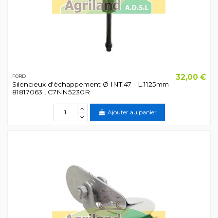
32,00 €
FORD
Silencieux d'échappement Ø INT.47 - L.1125mm
81817063 , C7NN5230R
Ajouter au panier