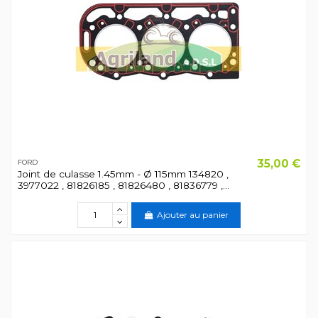
35,00 €
FORD
Joint de culasse 1.45mm - Ø 115mm 134820 ,
3977022 , 81826185 , 81826480 , 81836779 ,...
Ajouter au panier