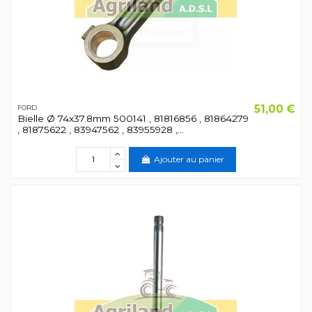
51,00 €
FORD
Bielle Ø 74x37.8mm 500141 , 81816856 , 81864279
, 81875622 , 83947562 , 83955928 ,...
Ajouter au panier