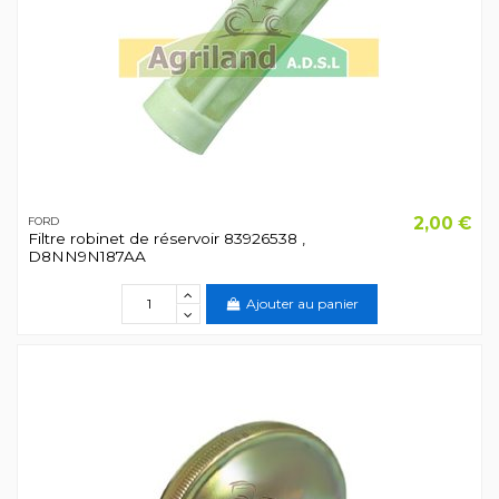
2,00 €
FORD
Filtre robinet de réservoir 83926538 ,
D8NN9N187AA
Ajouter au panier