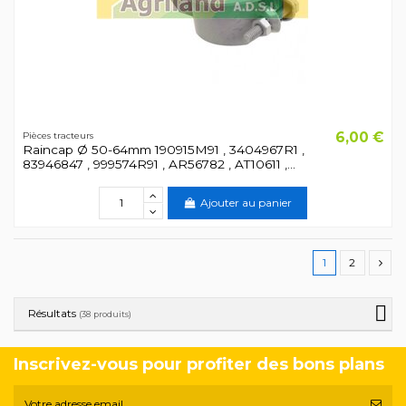
6,00 €
Pièces tracteurs
Raincap Ø 50-64mm 190915M91 , 3404967R1 ,
83946847 , 999574R91 , AR56782 , AT10611 ,...
Ajouter au panier
1
2
Résultats
(38 produits)
Inscrivez-vous pour profiter des bons plans