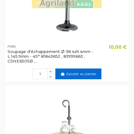
10,00 €
FORD
Soupage d'échappement Ø 38.4x9.4mm -
L.145.9mm - 45° 81843652 , 83999663 ,
C5NE6505B ,...
Ajouter au panier