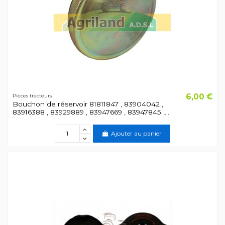
6,00 €
Pièces tracteurs
Bouchon de réservoir 81811847 , 83904042 ,
83916388 , 83929889 , 83947669 , 83947845 ,...
Ajouter au panier