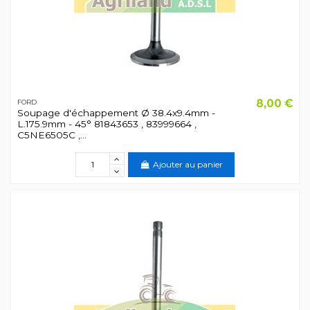
8,00 €
FORD
Soupage d'échappement Ø 38.4x9.4mm -
L.175.9mm - 45° 81843653 , 83999664 ,
C5NE6505C ,...
Ajouter au panier