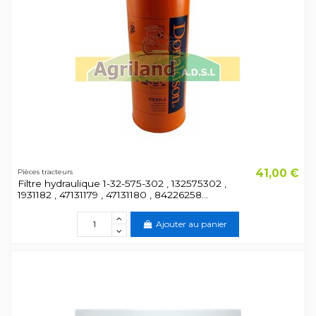
41,00 €
Pièces tracteurs
Filtre hydraulique 1-32-575-302 , 132575302 ,
1931182 , 47131179 , 47131180 , 84226258...
Ajouter au panier