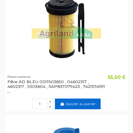
55,00 €
Pièces tracteurs
Filtre AD BLEU 0011503650 , 04602317 ,
4602317 , 5303604 , 5AP837079423 , 7421574991
,...
Ajouter au panier