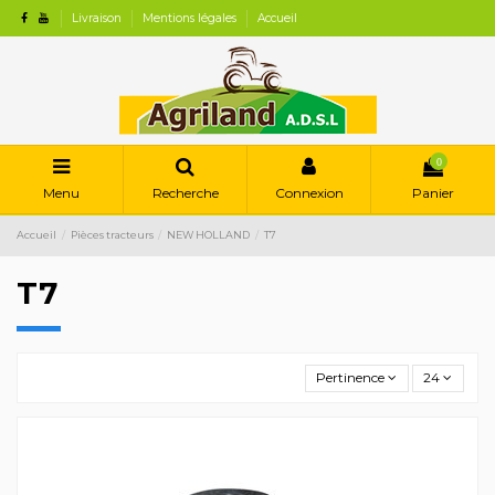
Livraison
Mentions légales
Accueil
0
Menu
Recherche
Connexion
Panier
Accueil
Pièces tracteurs
NEW HOLLAND
T7
T7
Pertinence
24