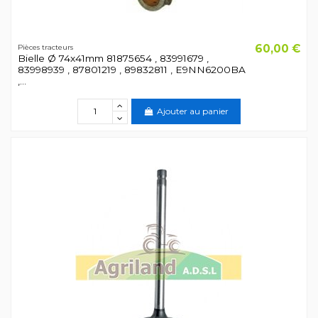
60,00 €
Pièces tracteurs
Bielle Ø 74x41mm 81875654 , 83991679 ,
83998939 , 87801219 , 89832811 , E9NN6200BA
,...
Ajouter au panier