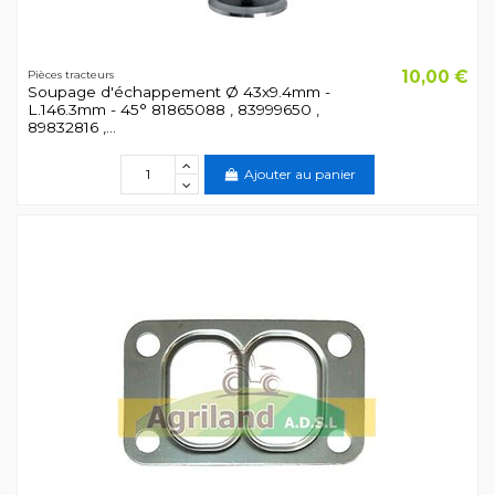
10,00 €
Pièces tracteurs
Soupage d'échappement Ø 43x9.4mm -
L.146.3mm - 45° 81865088 , 83999650 ,
89832816 ,...
Ajouter au panier