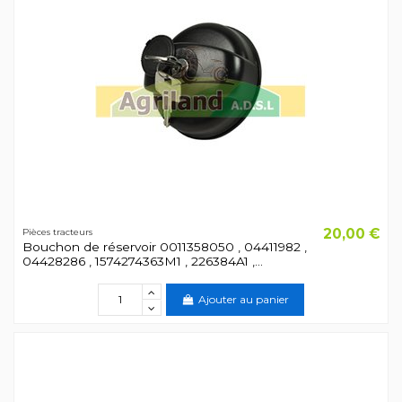
20,00 €
Pièces tracteurs
Bouchon de réservoir 0011358050 , 04411982 ,
04428286 , 1574274363M1 , 226384A1 ,...
Ajouter au panier