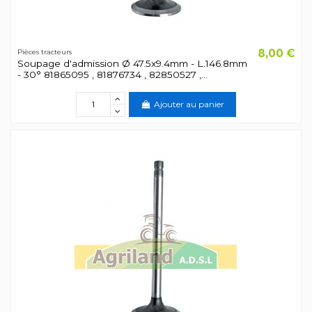
8,00 €
Pièces tracteurs
Soupage d'admission Ø 47.5x9.4mm - L.146.8mm
- 30° 81865095 , 81876734 , 82850527 ,...
Ajouter au panier