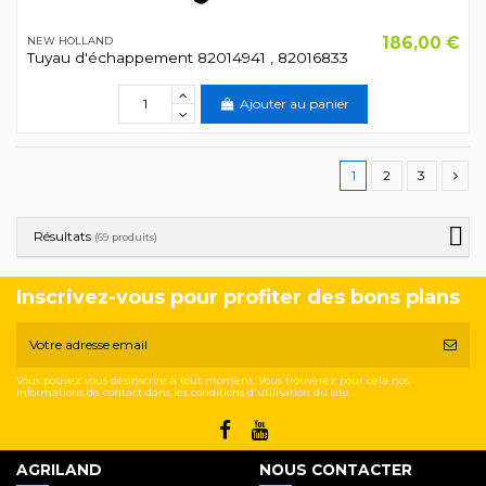
186,00 €
NEW HOLLAND
Tuyau d'échappement 82014941 , 82016833
Ajouter au panier
1
2
3
Résultats
(69 produits)
Inscrivez-vous pour profiter des bons plans
Vous pouvez vous désinscrire à tout moment. Vous trouverez pour cela nos
informations de contact dans les conditions d'utilisation du site.
AGRILAND
NOUS CONTACTER