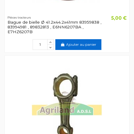
5,00 €
Pièces tracteurs
Bague de bielle Ø 41.2x44.2x41mm 83959838 ,
83994981 , 89832813 , E6NN6207BA ,
E7HZ6207B
Ajouter au panier