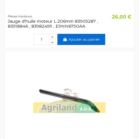
26,00 €
Pièces tracteurs
Jauge d'huile moteur L.206mm 83905287 ,
83918846 , 83982499 , E9NN6750AA
Ajouter au panier