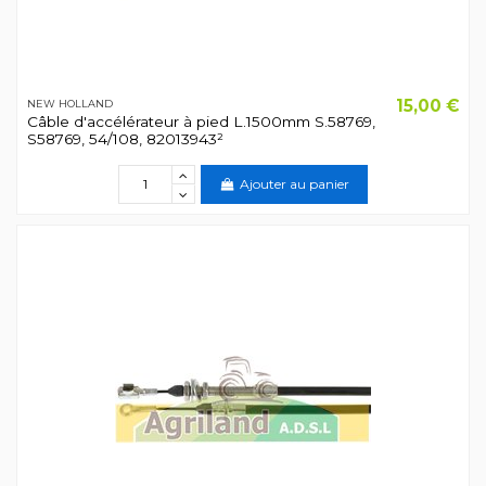
15,00 €
NEW HOLLAND
Câble d'accélérateur à pied L.1500mm S.58769,
S58769, 54/108, 82013943²
Ajouter au panier