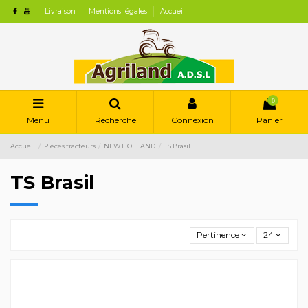
Livraison
Mentions légales
Accueil
0
Menu
Recherche
Connexion
Panier
Accueil
Pièces tracteurs
NEW HOLLAND
TS Brasil
TS Brasil
Pertinence
24