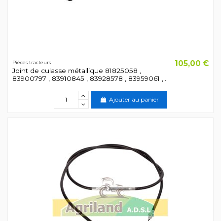
105,00 €
Pièces tracteurs
Joint de culasse métallique 81825058 ,
83900797 , 83910845 , 83928578 , 83959061 ,...
Ajouter au panier