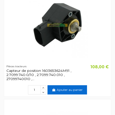
108,00 €
Pièces tracteurs
Capteur de position 1603653624M91 ,
2.7099.740.0/10 , 2.7099.740.010 ,
27099740010 ,...
Ajouter au panier