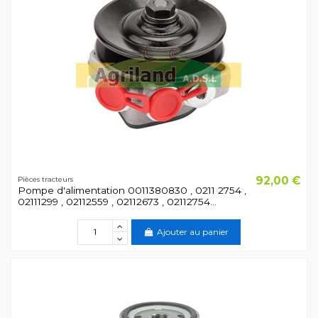
92,00 €
Pièces tracteurs
Pompe d'alimentation 0011380830 , 0211 2754 ,
02111299 , 02112559 , 02112673 , 02112754...
Ajouter au panier