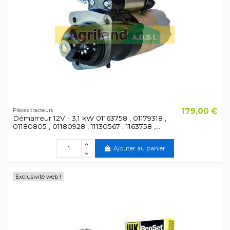
179,00 €
Pièces tracteurs
Démarreur 12V - 3,1 kW 01163758 , 01179318 ,
01180805 , 01180928 , 11130567 , 1163758 ,...
Ajouter au panier
Exclusivité web !