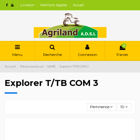
Livraison
Mentions légales
Accueil
0
Menu
Recherche
Connexion
Panier
Accueil
Pièces tracteurs
SAME
Explorer T/TB COM 3
Explorer T/TB COM 3
Pertinence
10