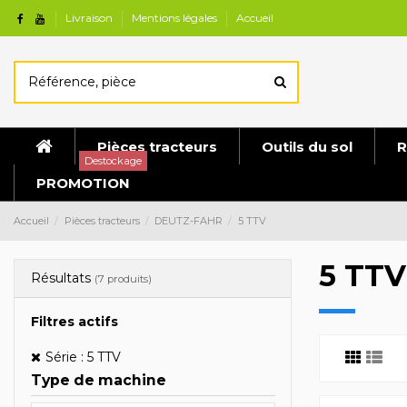
Livraison
Mentions légales
Accueil
Pièces tracteurs
Outils du sol
R
Destockage
PROMOTION
Accueil
Pièces tracteurs
DEUTZ-FAHR
5 TTV
5 TTV
Résultats
(7 produits)
Filtres actifs
Série : 5 TTV
Type de machine