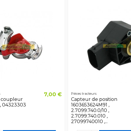
7,00 €
s
Pièces tracteurs
r coupleur
Capteur de position
, 04323303
1603653624M91 ,
2.7099.740.0/10 ,
2.7099.740.010 ,
27099740010 ,...