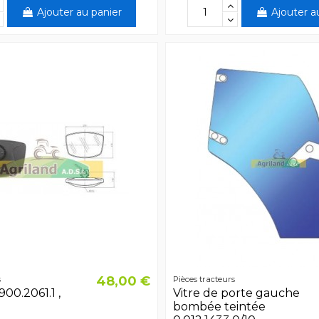
Ajouter au panier
Ajouter a
48,00 €
s
Pièces tracteurs
00.2061.1 ,
Vitre de porte gauche
bombée teintée