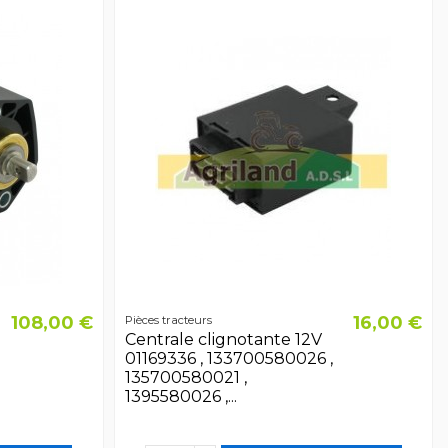
108,00 €
16,00 €
Pièces tracteurs
Centrale clignotante 12V
01169336 , 133700580026 ,
135700580021 ,
1395580026 ,...