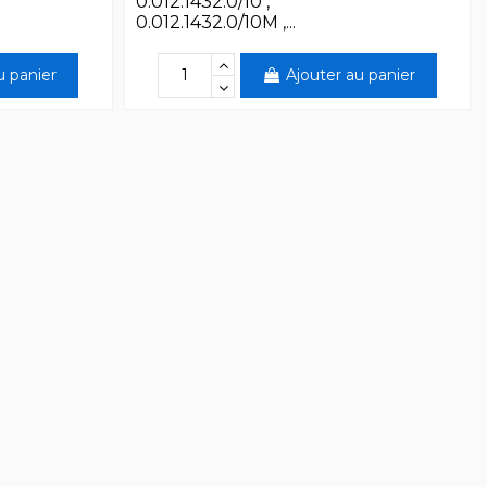
0.012.1432.0/10 ,
0.012.1432.0/10M ,...
u panier
Ajouter au panier