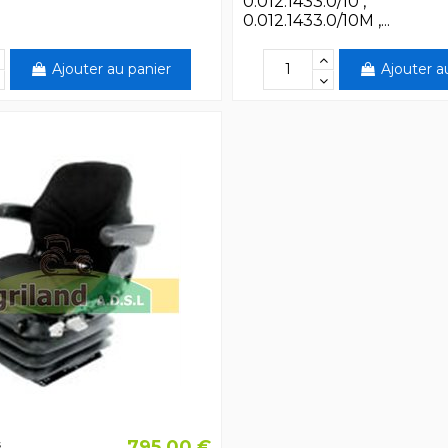
0.012.1433.0/10 ,
0.012.1433.0/10M ,...
Ajouter au panier
Ajouter a
795,00 €
s