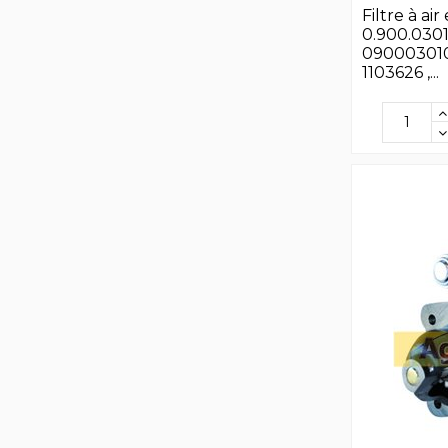
Filtre à air
0.900.0301.
090003010 
1103626 ,...