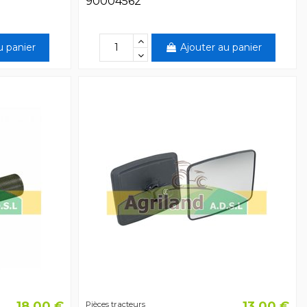
90004562
u panier
Ajouter au panier
18,00 €
13,00 €
Pièces tracteurs