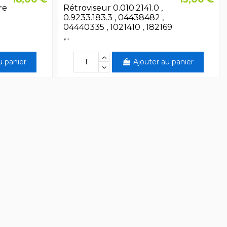
re
Rétroviseur 0.010.2141.0 ,
0.9233.183.3 , 04438482 ,
04440335 , 1021410 , 182169
,...
u panier
Ajouter au panier