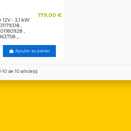
179,00 €
s
12V - 3,1 kW
01179318 ,
 01180928 ,
163758 ,...
Ajouter au panier
-10 de 10 article(s)