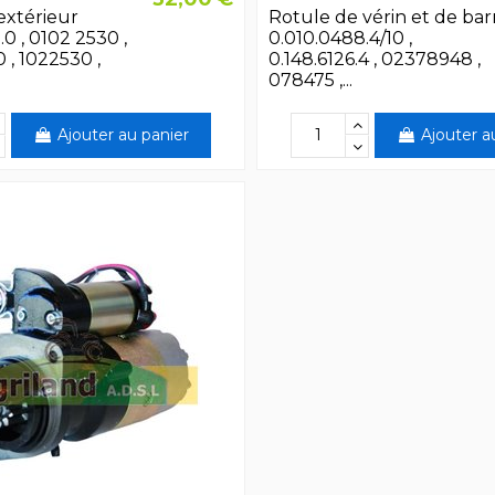
 extérieur
Rotule de vérin et de bar
0 , 0102 2530 ,
0.010.0488.4/10 ,
, 1022530 ,
0.148.6126.4 , 02378948 ,
078475 ,...
Ajouter au panier
Ajouter a