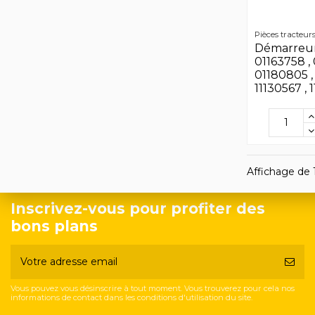
Pièces tracteur
Démarreur 
01163758 , 
01180805 ,
11130567 , 1
Affichage de 1
Inscrivez-vous pour profiter des
bons plans
Vous pouvez vous désinscrire à tout moment. Vous trouverez pour cela nos
informations de contact dans les conditions d'utilisation du site.