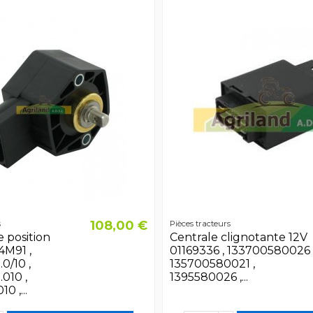
108,00 €
s
Pièces tracteurs
 position
Centrale clignotante 12V
4M91 ,
01169336 , 133700580026 
0/10 ,
135700580021 ,
010 ,
1395580026 ,...
 ,...