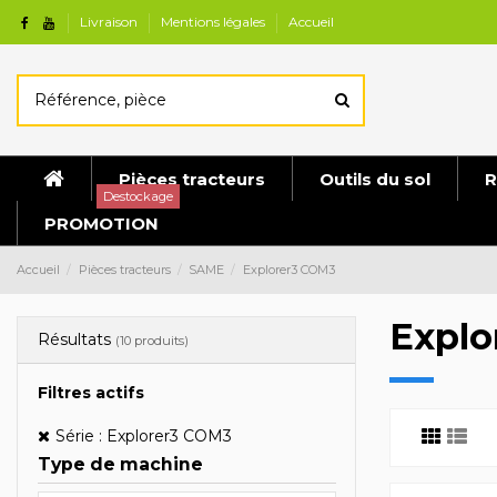
Livraison
Mentions légales
Accueil
Pièces tracteurs
Outils du sol
R
Destockage
PROMOTION
Accueil
Pièces tracteurs
SAME
Explorer3 COM3
Explo
Résultats
(10 produits)
Filtres actifs
Série : Explorer3 COM3
Type de machine