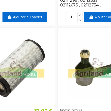
02111299 , 02112559 ,
02112673 , 02112754...
Ajouter au panier
Ajouter a
32,00 €
s
Pièces tracteurs