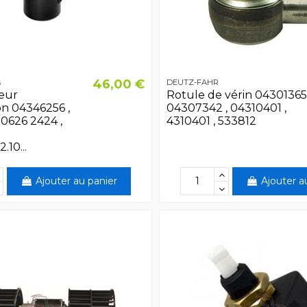
46,00 €
s
DEUTZ-FAHR
eur
Rotule de vérin 04301365 
ion 04346256 ,
04307342 , 04310401 ,
 0626 2424 ,
4310401 , 533812
.10...
Ajouter au panier
Ajouter a