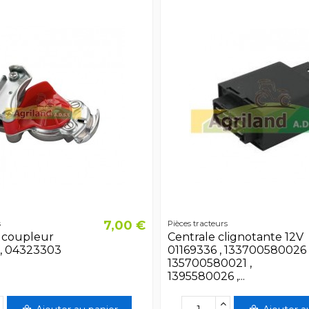
7,00 €
s
Pièces tracteurs
r coupleur
Centrale clignotante 12V
, 04323303
01169336 , 133700580026 
135700580021 ,
1395580026 ,...