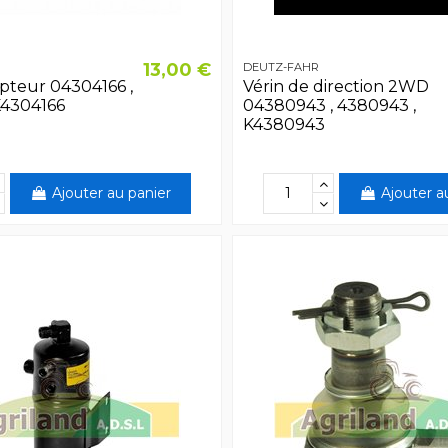
13,00 €
DEUTZ-FAHR
pteur 04304166 ,
Vérin de direction 2WD
K4304166
04380943 , 4380943 ,
K4380943
Ajouter au panier
Ajouter a