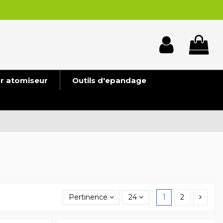
ur atomiseur
Outils d'epandage
Pertinence
24
1
2