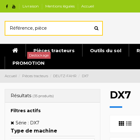
Livraison
Mentions légales
Accueil
Pièces tracteurs
Outils du sol
R
Destockage
PROMOTION
Accueil
Pièces tracteurs
DEUTZ-FAHR
DX7
DX7
Résultats
(35 produits)
Filtres actifs
Série : DX7
Type de machine