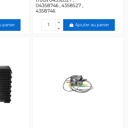
trous 04358527 ,
04358746 , 4358527 ,
4358746
u panier
Ajouter au panier