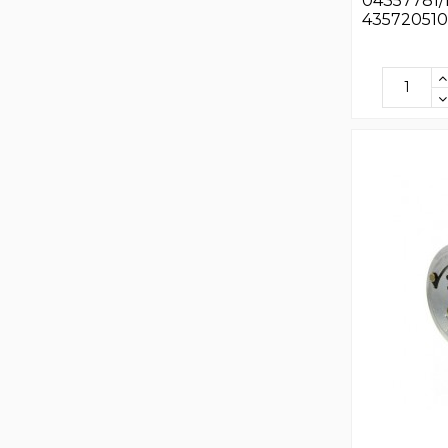
04357781/1
435720510 ,