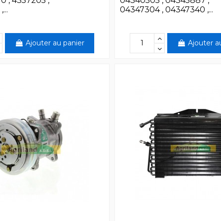
0 , 4357205 ,
04340505 , 04345887 ,
...
04347304 , 04347340 ,...
Ajouter au panier
Ajouter a