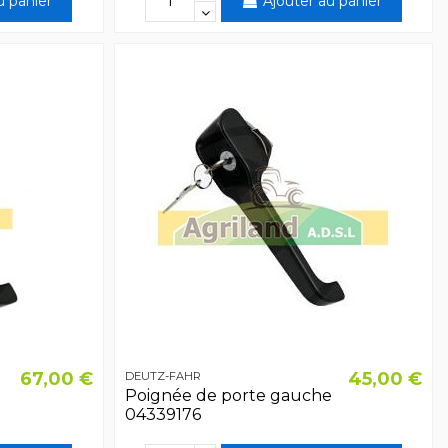
u panier
Ajouter au panier
67,00 €
45,00 €
DEUTZ-FAHR
Poignée de porte gauche
04339176