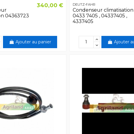
340,00 €
DEUTZ-FAHR
eur
Condenseur climatisation
ion 04363723
0433 7405 , 04337405 ,
4337405
Ajouter au panier
Ajouter a