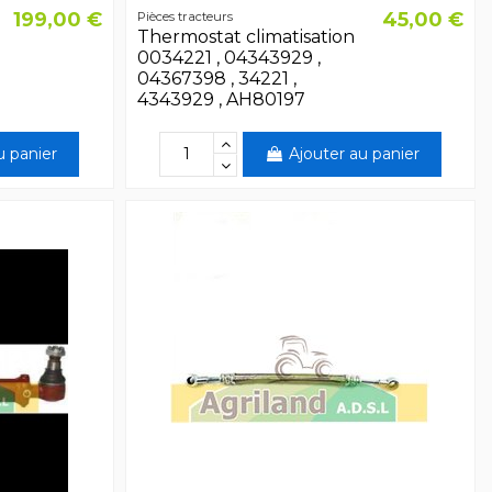
199,00 €
45,00 €
Pièces tracteurs
Thermostat climatisation
0034221 , 04343929 ,
04367398 , 34221 ,
4343929 , AH80197
u panier
Ajouter au panier