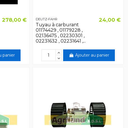
278,00 €
24,00 €
DEUTZ-FAHR
Tuyau à carburant
01174429 , 01179228 ,
02136475 , 02230301 ,
02231632 , 02231641 ,...
u panier
Ajouter au panier