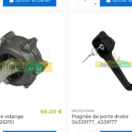
Ajouter au panier
Ajouter a
66,00 €
DEUTZ-FAHR
e vidange
Poignée de porte droite
1263151
04339177 , 4339177