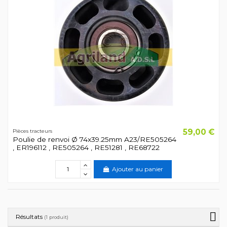
59,00 €
Pièces tracteurs
Poulie de renvoi Ø 74x39.25mm A23/RE505264
, ER196112 , RE505264 , RE51281 , RE68722
Ajouter au panier
Résultats
(1 produit)