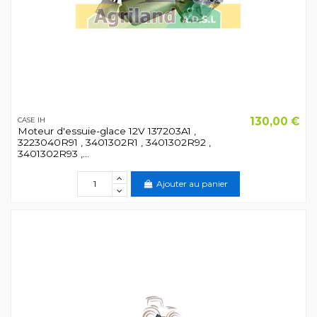
130,00 €
CASE IH
Moteur d'essuie-glace 12V 137203A1 ,
3223040R91 , 3401302R1 , 3401302R92 ,
3401302R93 ,...
Ajouter au panier