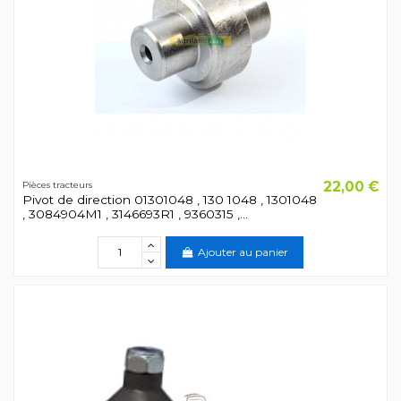
22,00 €
Pièces tracteurs
Pivot de direction 01301048 , 130 1048 , 1301048
, 3084904M1 , 3146693R1 , 9360315 ,...
Ajouter au panier