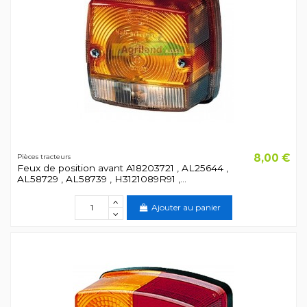
8,00 €
Pièces tracteurs
Feux de position avant A18203721 , AL25644 ,
AL58729 , AL58739 , H3121089R91 ,...
Ajouter au panier