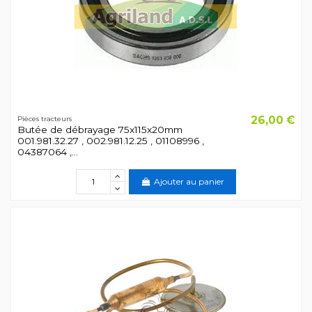
26,00 €
Pièces tracteurs
Butée de débrayage 75x115x20mm
001.981.32.27 , 002.981.12.25 , 01108996 ,
04387064 ,...
Ajouter au panier