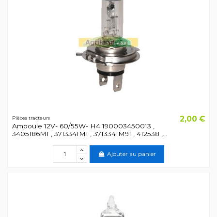
2,00 €
Pièces tracteurs
Ampoule 12V- 60/55W- H4 190003450013 ,
3405186M1 , 3713341M1 , 3713341M91 , 412538 ,...
Ajouter au panier