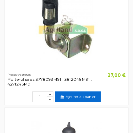
27,00 €
Pièces tracteurs
Porte-phares 3778093M91 , 3812048M91 ,
4271246M91
Ajouter au panier