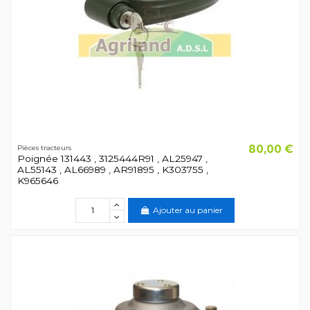
80,00 €
Pièces tracteurs
Poignée 131443 , 3125444R91 , AL25947 ,
AL55143 , AL66989 , AR91895 , K303755 ,
K965646
Ajouter au panier