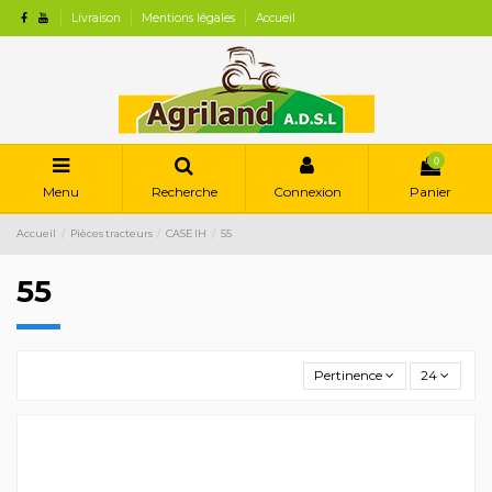
Livraison
Mentions légales
Accueil
0
Menu
Recherche
Connexion
Panier
Accueil
Pièces tracteurs
CASE IH
55
55
Pertinence
24