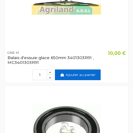
10,00 €
CASE IH
Balais d'essuie-glace 650mm 3401303R91 ,
MC3401303R91
Ajouter au panier