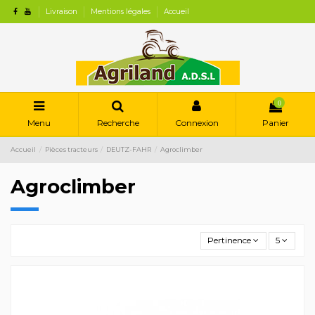
Livraison
Mentions légales
Accueil
0
Menu
Recherche
Connexion
Panier
Accueil
Pièces tracteurs
DEUTZ-FAHR
Agroclimber
Agroclimber
Pertinence
5