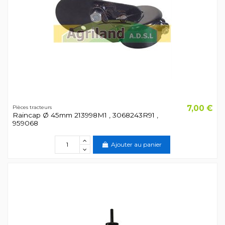
7,00 €
Pièces tracteurs
Raincap Ø 45mm 213998M1 , 3068243R91 ,
959068
Ajouter au panier