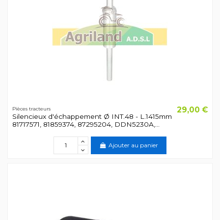
29,00 €
Pièces tracteurs
Silencieux d'échappement Ø INT.48 - L.1415mm
81717571, 81859374, 87295204, DDN5230A,...
Ajouter au panier