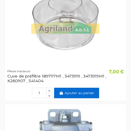
7,00 €
Pièces tracteurs
Cuve de préfiltre 1897117M1 , 3473919 , 3473919M1 ,
K260907 , S41404
Ajouter au panier