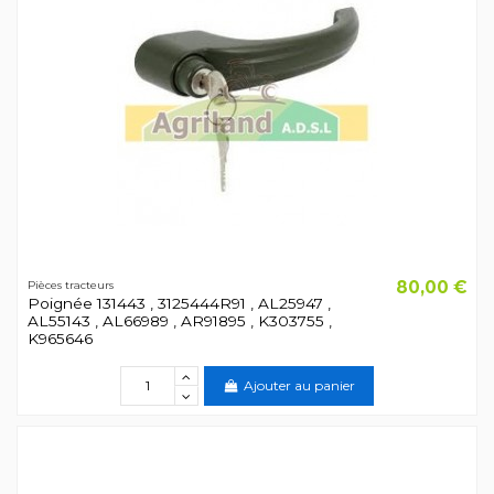
80,00 €
Pièces tracteurs
Poignée 131443 , 3125444R91 , AL25947 ,
AL55143 , AL66989 , AR91895 , K303755 ,
K965646
Ajouter au panier