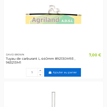
7,00 €
DAVID BROWN
Tuyau de carburant L.440mm 892130M93 ,
963213M1
Ajouter au panier