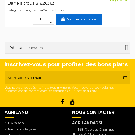
Barre à trous 81826363
Catégorie 1 Longueur 740mm - 9 Trous
Ajouter au panier
Résultats
(17 produits)
Inscrivez-vous pour profiter des bons plans
Vous pouvez vous désinscrire à tout moment. Vous trouverez pour cela nos
informations de contact dans les conditions d'utilisation du site.
AGRILAND
NOUS CONTACTER
Livraison
AGRILANDADSL
Mentions légales
148 Rue des Champs
56440 Languidic