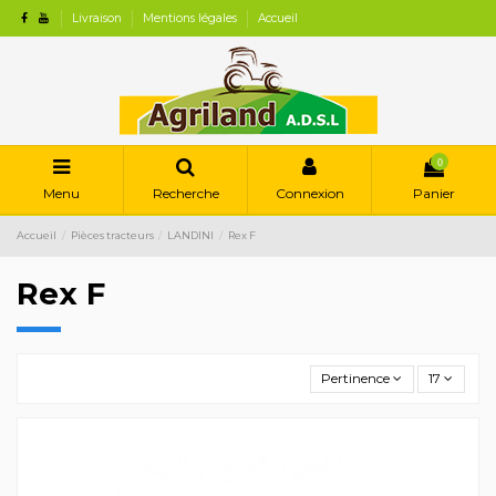
Livraison
Mentions légales
Accueil
0
Menu
Recherche
Connexion
Panier
Accueil
Pièces tracteurs
LANDINI
Rex F
Rex F
Pertinence
17