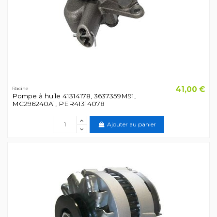
41,00 €
Racine
Pompe à huile 41314178, 3637359M91,
MC296240A1, PER41314078
Ajouter au panier