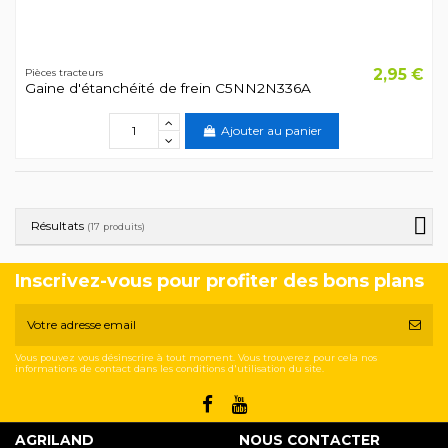
2,95 €
Pièces tracteurs
Gaine d'étanchéité de frein C5NN2N336A
Ajouter au panier
Résultats
(17 produits)
Inscrivez-vous pour profiter des bons plans
Vous pouvez vous désinscrire à tout moment. Vous trouverez pour cela nos
informations de contact dans les conditions d'utilisation du site.
AGRILAND
NOUS CONTACTER