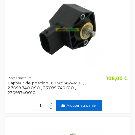
108,00 €
Pièces tracteurs
Capteur de position 1603653624M91 ,
2.7099.740.0/10 , 2.7099.740.010 ,
27099740010 ,...
Ajouter au panier