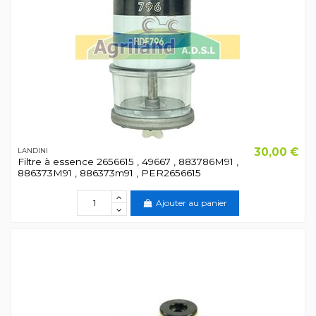
30,00 €
LANDINI
Filtre à essence 2656615 , 49667 , 883786M91 ,
886373M91 , 886373m91 , PER2656615
Ajouter au panier